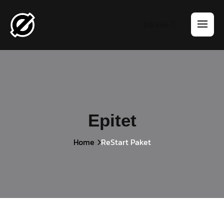
Zdravo 🖐️
Epitet
Home
ReStart Paket